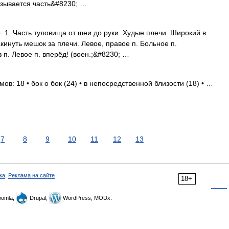
азывается часть&#8230; …
р. 1. Часть туловища от шеи до руки. Худые плечи. Широкий в
акинуть мешок за плечи. Левое, правое п. Больное п.
 п. Левое п. вперёд! (воен.;&#8230; …
ов: 18 • бок о бок (24) • в непосредственной близости (18) • …
7
8
9
10
11
12
13
ка
,
Реклама на сайте
18+
omla,
Drupal,
WordPress, MODx.