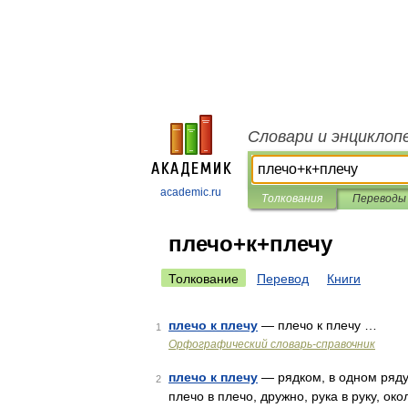
Словари и энциклоп
academic.ru
Толкования
Переводы
плечо+к+плечу
Толкование
Перевод
Книги
плечо к плечу
— плечо к плечу …
1
Орфографический словарь-справочник
плечо к плечу
— рядком, в одном ряду, 
2
плечо в плечо, дружно, рука в руку, ок