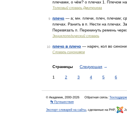
плечами, о чём? о плечах 1. Плечом н
Толковый словарь Дмитриева
плечо
— а; мн. плечи, плеч, плечам; с
9
плечах. Ранить в п. Нести на плечах. З
Перевязать п. Перекинуть ремень через
Энциклопедический словарь
плечо в плечо
— нареч, кол во синоним
10
Словарь синонимов
Страницы
Следующая
→
1
2
3
4
5
6
© Академик, 2000-2026
Обратная связь:
Техподдерж
👣 Путешествия
Экспорт словарей на сайты
, сделанные на PHP,
Jo