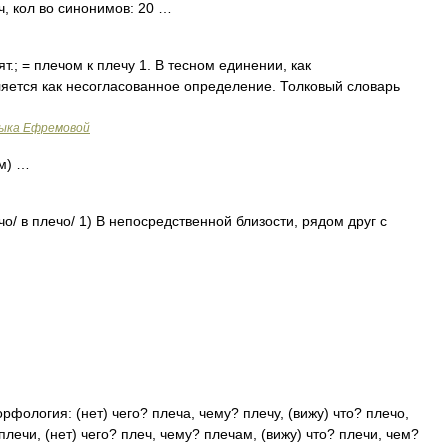
ч, кол во синонимов: 20 …
т.; = плечом к плечу 1. В тесном единении, как
яется как несогласованное определение. Толковый словарь
зыка Ефремовой
ом) …
чо/ в плечо/ 1) В непосредственной близости, рядом друг с
орфология: (нет) чего? плеча, чему? плечу, (вижу) что? плечо,
плечи, (нет) чего? плеч, чему? плечам, (вижу) что? плечи, чем?