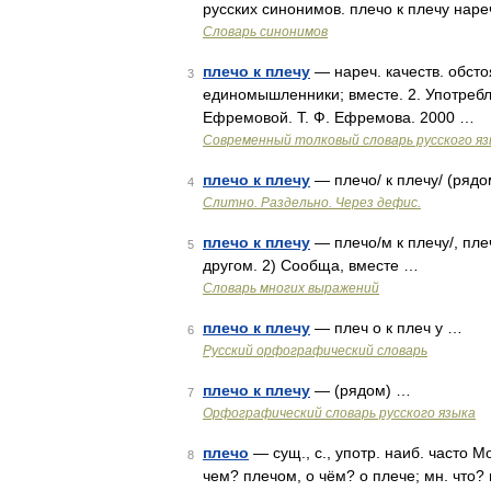
русских синонимов. плечо к плечу наре
Словарь синонимов
плечо к плечу
— нареч. качеств. обстоя
3
единомышленники; вместе. 2. Употребл
Ефремовой. Т. Ф. Ефремова. 2000 …
Современный толковый словарь русского я
плечо к плечу
— плечо/ к плечу/ (ряд
4
Слитно. Раздельно. Через дефис.
плечо к плечу
— плечо/м к плечу/, пле
5
другом. 2) Сообща, вместе …
Словарь многих выражений
плечо к плечу
— плеч о к плеч у …
6
Русский орфографический словарь
плечо к плечу
— (рядом) …
7
Орфографический словарь русского языка
плечо
— сущ., с., употр. наиб. часто М
8
чем? плечом, о чём? о плече; мн. что? 